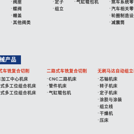
阀座
定子
气缸辊包机
煞车系统零
蝶阀
组立
汽车相关零
帽盖
轮圈制造设
其他阀类
减震筒
械产品
式车铣复合切削
二路式车铣复合切削
无刷马达自动组立
C加工中心机床
CNC二路机床
芯轴机床
盘式多工位组合机床
管件机床
转子机床
车式多工位组合机床
气缸辊包机
定子机床
涂胶与涂装
组立线
干燥机
压床