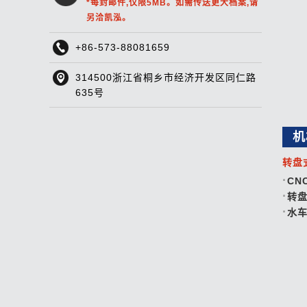
*每封邮件,仅限5MB。如需传送更大档案,请
另洽凯泓。
+86-573-88081659
314500浙江省桐乡市经济开发区同仁路
635号
机
转盘
CN
转
水