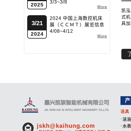
3/3~3/8
2025
More
凯泓
式机
2024 中国上海数控机床
3/21
具加
展（ＣＣＭＴ）展览信息
4/08~4/12
2024
More
产
洁具
洁
jskh@kaihung.com
水