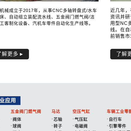
机械成立于2017年，从事CNC多轴转盘式/水车
近几年，
床、自动组立装配流水线、五金阀门燃气阀/洁
资讯并研
工客制化设备、汽机车零件自动化生产线等。
用型NC
线。在自
前销售市
了解更多
了解
业应用
五金阀门燃气阀
马达
空压气缸
车辆工业零
浴
阀体
芯轴
气压缸
自行车
表
球阀
转子
电磁阀
引擎零件