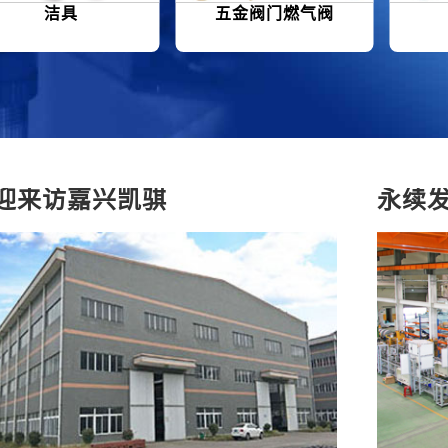
洁具
五金阀门燃气阀
迎来访嘉兴凯骐
永续